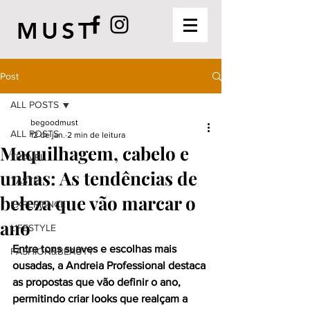
MUST
Post
ALL POSTS
begoodmust
ALL POSTS
12 de jan.
2 min de leitura
Maquilhagem, cabelo e
TRAVEL
unhas: As tendências de
TASTE
beleza que vão marcar o
EXPERIENCE
ano
LIFESTYLE
Entre tons suaves e escolhas mais 
FASHION&BEAUTY
ousadas, a Andreia Professional destaca 
as propostas que vão definir o ano, 
permitindo criar looks que realçam a 