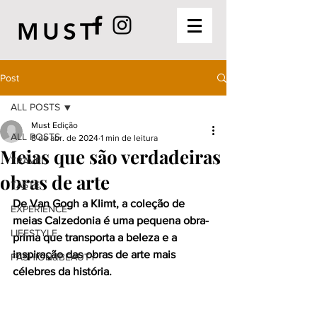
MUST
Post
ALL POSTS
Must Edição
ALL POSTS
8 de abr. de 2024
1 min de leitura
Meias que são verdadeiras
TRAVEL
obras de arte
TASTE
De Van Gogh a Klimt, a coleção de 
EXPERIENCE
meias Calzedonia é uma pequena obra-
LIFESTYLE
prima que transporta a beleza e a 
inspiração das obras de arte mais 
FASHION&BEAUTY
célebres da história.