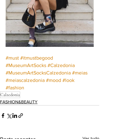
#must
#itmustbegood
#
MuseumArtSocks 
#Calzedonia
#MuseumArtSocksCalzedonia
#meias
#meiascalzedonia
#mood
#look
#fashion
Calzedonia
FASHION&BEAUTY
Ver tudo