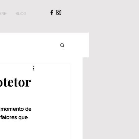
BRE
BLOG
otetor
o momento de 
 fatores que 