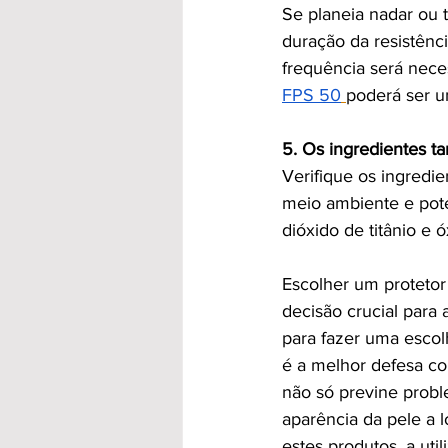
Se planeia nadar ou t
duração da resistênc
frequência será neces
FPS 50
poderá ser u
5. Os ingredientes 
Verifique os ingredie
meio ambiente e poten
dióxido de titânio e 
Escolher um protetor
decisão crucial para
para fazer uma escol
é a melhor defesa co
não só previne prob
aparência da pele a 
estes produtos, a u