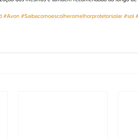
d
#Avon
#Saibacomoescolheromelhorprotetorsolar
#sol