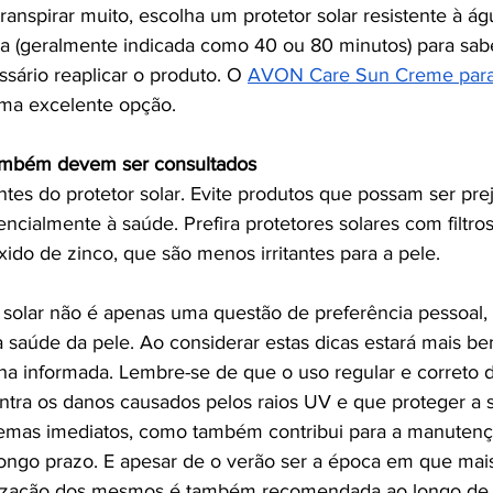
ranspirar muito, escolha um protetor solar resistente à águ
ia (geralmente indicada como 40 ou 80 minutos) para sa
sário reaplicar o produto. O 
AVON Care Sun Creme para
ma excelente opção.
também devem ser consultados
ntes do protetor solar. Evite produtos que possam ser prej
cialmente à saúde. Prefira protetores solares com filtros
óxido de zinco, que são menos irritantes para a pele.
 solar não é apenas uma questão de preferência pessoal
 a saúde da pele. Ao considerar estas dicas estará mais b
ha informada. Lembre-se de que o uso regular e correto do
ntra os danos causados pelos raios UV e que proteger a s
lemas imediatos, como também contribui para a manutenç
longo prazo. E apesar de o verão ser a época em que mais
tilização dos mesmos é também recomendada ao longo de 