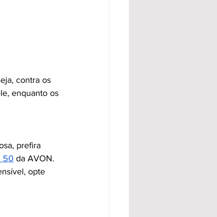
eja, contra os 
e, enquanto os 
sa, prefira 
S 50
 da AVON. 
nsível, opte 