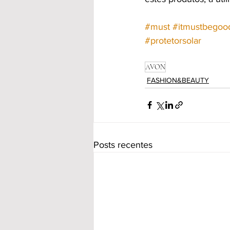
#must
#itmustbegoo
#protetorsolar
AVON
FASHION&BEAUTY
Posts recentes