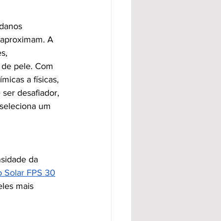
 danos 
 aproximam. A 
s, 
 de pele. Com 
icas a físicas, 
 ser desafiador, 
 seleciona um 
nsidade da 
 Solar FPS 30
eles mais 