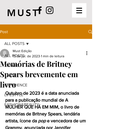
MUST
Post
ALL POSTS
Must Edição
ALL POSTS
13 de jul. de 2023
1 min de leitura
Memórias de Britney
TRAVEL
Spears brevemente em
TASTE
livro
EXPERIENCE
Outubro de 2023 é a data anunciada 
LIFESTYLE
para a publicação mundial de A 
FASHION&BEAUTY
MULHER QUE HÁ EM MIM, o livro de 
memórias de Britney Spears, lendária 
artista, ícone da 
pop
 e vencedora de um 
Grammy, anunciada por Jennifer 