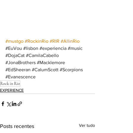
#mustgo
#RockinRio
#RIR
#AllinRio
#EuVou
#lisbon
#experiencia
#music
#DojaCat
#CamilaCabello
#JonaBrothers
#Macklemore
#EdSheeran
#CalumScott
#Scorpions
#Evanescence
Rock in Rio
EXPERIENCE
Ver tudo
Posts recentes