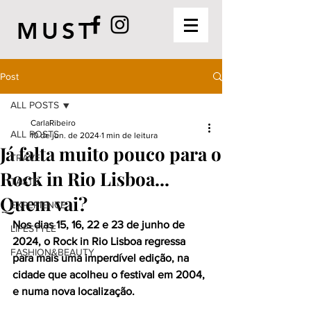
MUST
Post
ALL POSTS
CarlaRibeiro
ALL POSTS
10 de jun. de 2024
1 min de leitura
Já falta muito pouco para o
TRAVEL
Rock in Rio Lisboa...
TASTE
Quem vai?
EXPERIENCE
Nos dias 15, 16, 22 e 23 de junho de 
LIFESTYLE
2024, o Rock in Rio Lisboa regressa 
FASHION&BEAUTY
para mais uma imperdível edição, na 
cidade que acolheu o festival em 2004, 
e numa nova localização.