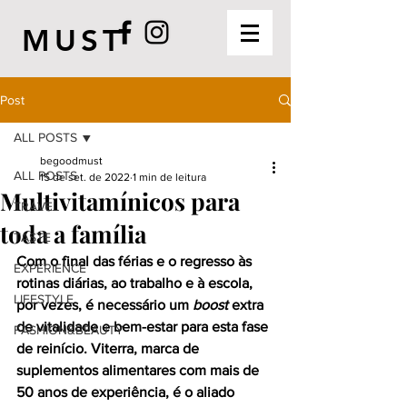
MUST
Post
ALL POSTS
begoodmust
ALL POSTS
15 de set. de 2022
1 min de leitura
Multivitamínicos para
TRAVEL
toda a família
TASTE
Com o final das férias e o regresso às 
EXPERIENCE
rotinas diárias, ao trabalho e à escola, 
LIFESTYLE
por vezes, é necessário um 
boost 
extra 
de vitalidade e bem-estar para esta fase 
FASHION&BEAUTY
de reinício. Viterra, marca de 
suplementos alimentares com mais de 
50 anos de experiência, é o aliado 