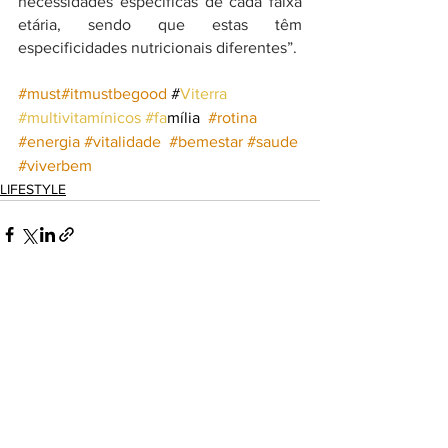
necessidades especificas de cada faixa 
etária, sendo que estas têm 
especificidades nutricionais diferentes”.
#must
#itmustbegood
 #
Viterra  
#multivitamínicos
#fa
mília  
#rotina
#energia
#vitalidade
#bemestar
#saude
#viverbem
LIFESTYLE
Ver tudo
Posts recentes