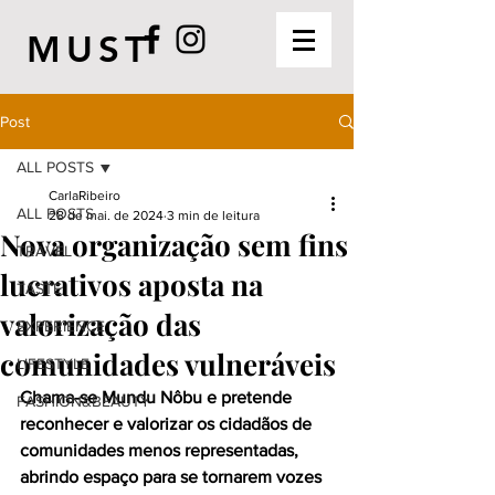
MUST
Post
ALL POSTS
CarlaRibeiro
ALL POSTS
28 de mai. de 2024
3 min de leitura
Nova organização sem fins
TRAVEL
lucrativos aposta na
TASTE
valorização das
EXPERIENCE
comunidades vulneráveis
LIFESTYLE
Chama-se Mundu Nôbu e pretende 
FASHION&BEAUTY
reconhecer e valorizar os cidadãos de 
comunidades menos representadas, 
abrindo espaço para se tornarem vozes 