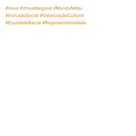
#must
#itmustbegood
#MunduNôbu
#InclusãoSocial
#ValorizaçãoCultural
#EquidadeRacial
#Representatividade
#ComunidadesVulneráveis
#Diversidade
#JustiçaSocial
#PortugalInclusivo
#JuventudeAtiva
#TransformaçãoSocial
#IgualdadeDeOportunidades
#DinoDSantiago
#LilianaValpaços
#OportunidadesParaTodos
Mundu Nôbu
Dino D’Santiago
Liliana Valpaços
LIFESTYLE
Ver tudo
Posts recentes