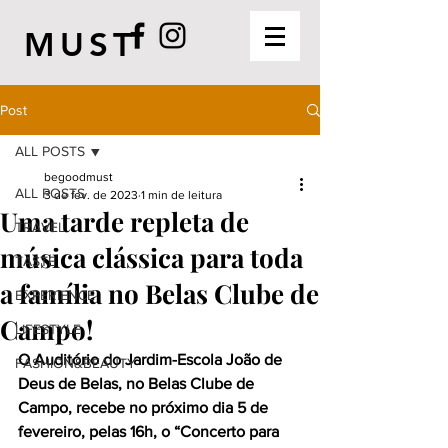
MUST
Post
ALL POSTS
begoodmust
ALL POSTS
3 de fev. de 2023
1 min de leitura
Uma tarde repleta de
TRAVEL
música clássica para toda
TASTE
a família no Belas Clube de
EXPERIENCE
Campo!
LIFESTYLE
O Auditório do Jardim-Escola João de 
FASHION&BEAUTY
Deus de Belas, no Belas Clube de 
Campo, recebe no próximo dia 5 de 
fevereiro, pelas 16h, o “Concerto para 