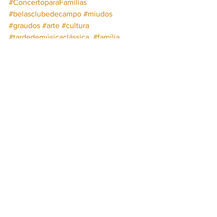
#ConcertoparaFamílias
#belasclubedecampo
#miudos
#graudos
#arte
#cultura
#tardedemúsicaclássica
#família
EXPERIENCE
Ver tudo
Posts recentes