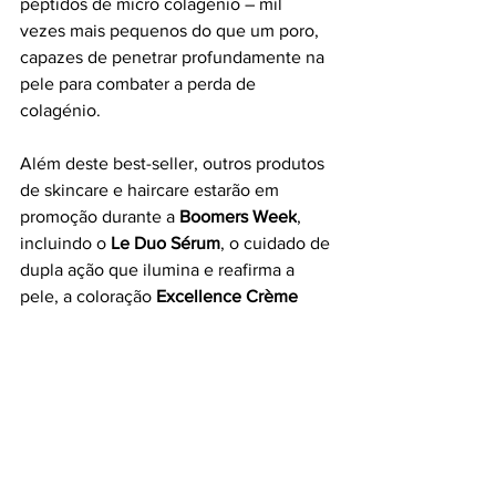
péptidos de micro colagénio – mil 
vezes mais pequenos do que um poro, 
capazes de penetrar profundamente na 
pele para combater a perda de 
colagénio.
Além deste best-seller, outros produtos 
de skincare e haircare estarão em 
promoção durante a 
Boomers Week
, 
incluindo o 
Le Duo Sérum
, o cuidado de 
dupla ação que ilumina e reafirma a 
pele, a coloração 
Excellence Crème
enriquecida com Ácido Hialurónico, e 
gamas icónicas como
 Elvive Color Vive
e 
Cool Silver,
 desenvolvidas para cuidar 
da cor e realçar a vitalidade do cabelo.
#must
#itmustbegood
#Wells