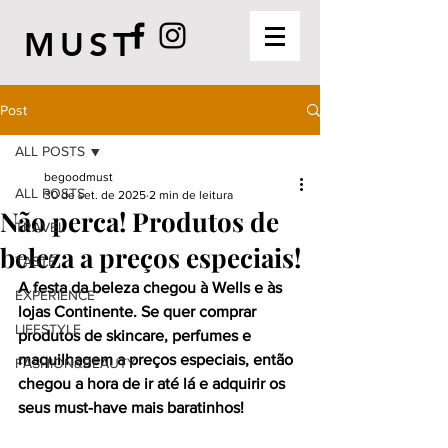
MUST
Post
ALL POSTS
begoodmust
ALL POSTS
30 de set. de 2025
2 min de leitura
Não perca! Produtos de
TRAVEL
beleza a preços especiais!
TASTE
A festa da beleza chegou à Wells e às 
EXPERIENCE
lojas Continente. Se quer comprar 
LIFESTYLE
produtos de skincare, perfumes e 
maquilhagem a preços especiais, então 
FASHION&BEAUTY
chegou a hora de ir até lá e adquirir os 
seus must-have mais baratinhos!