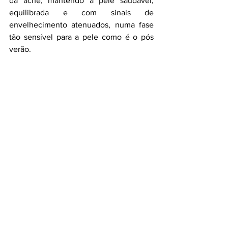
da acne, mantendo a pele saudável, 
equilibrada e com sinais de 
envelhecimento atenuados, numa fase 
tão sensível para a pele como é o pós 
verão.
Um óleo para cabelos com coloração