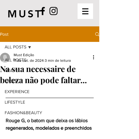
MUST
Post
ALL POSTS
Must Edição
ALL POSTS
11 de out. de 2024
3 min de leitura
Na sua necessaire de
TRAVEL
beleza não pode faltar...
TASTE
EXPERIENCE
LIFESTYLE
FASHION&BEAUTY
Rouge G, o batom que deixa os lábios 
regenerados, modelados e preenchidos