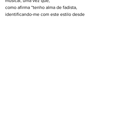
musical, uma vez que,
como afirma “tenho alma de fadista, 
identificando-me com este estilo desde 
o primeiro
segundo”.
#must
#itmusbegood
#fados
#viseu
#noitedefados
#PaláciodoGeloShopping
#Grandenoitedefados
#GrupoVisabeira
#diversao
EXPERIENCE
Ver tudo
Posts recentes