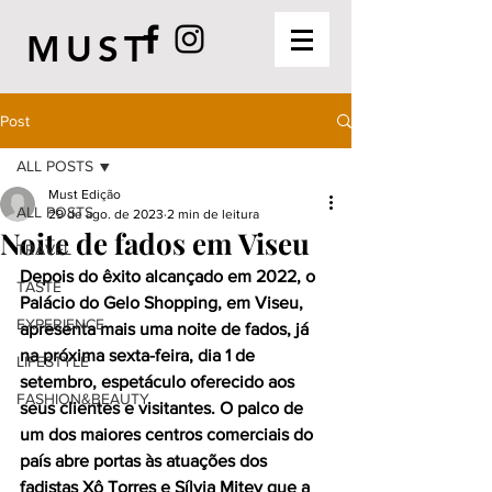
MUST
Post
ALL POSTS
Must Edição
ALL POSTS
29 de ago. de 2023
2 min de leitura
Noite de fados em Viseu
TRAVEL
Depois do êxito alcançado em 2022, o 
TASTE
Palácio do Gelo Shopping, em Viseu, 
EXPERIENCE
apresenta mais uma noite de fados, já 
na próxima sexta-feira, dia 1 de 
LIFESTYLE
setembro, espetáculo oferecido aos 
FASHION&BEAUTY
seus clientes e visitantes. O palco de 
um dos maiores centros comerciais do 
país abre portas às atuações dos 
fadistas Xô Torres e Sílvia Mitev que a 