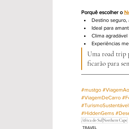
Porquê escolher o 
N
Destino seguro,
Ideal para amant
Clima agradável
Experiências mem
Uma road trip 
ficarão para se
#mustgo
#ViagemAo
#ViagemDeCarro
#F
#TurismoSustentável
#HiddenGems
#Dese
África do Sul
Northern Cape
TRAVEL