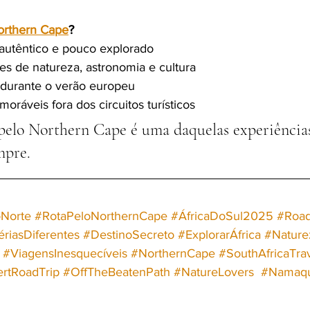
orthern Cape
?
 autêntico e pouco explorado
es de natureza, astronomia e cultura
 durante o verão europeu
oráveis fora dos circuitos turísticos
pelo Northern Cape é uma daquelas experiência
mpre.
Norte
#RotaPeloNorthernCape
#ÁfricaDoSul2025
#Road
ériasDiferentes
#DestinoSecreto
#ExplorarÁfrica
#Nature
#ViagensInesquecíveis
#NorthernCape
#SouthAfricaTra
rtRoadTrip
#OffTheBeatenPath
#NatureLovers
#Namaqu