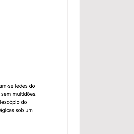
tam-se leões do 
vo sem multidões.
elescópio do 
mágicas sob um 