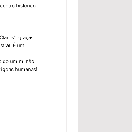
centro histórico 
laros", graças 
stral. É um 
s de um milhão 
origens humanas!