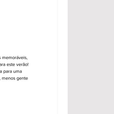
as memoráveis, 
para este verão!
ta para uma 
s, menos gente 