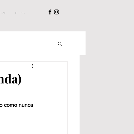
BRE
BLOG
nda)
ado como nunca 