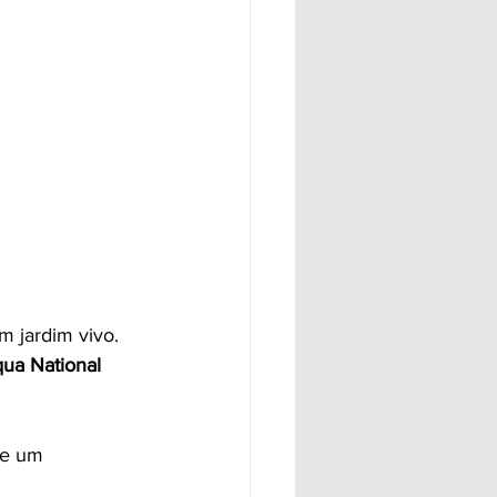
m jardim vivo. 
a National 
ve um 