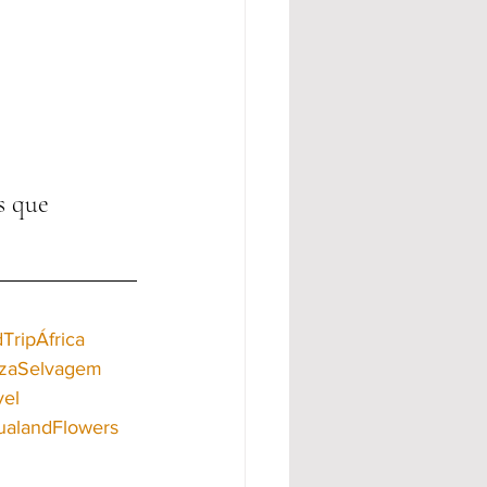
s que 
TripÁfrica
zaSelvagem
vel
alandFlowers