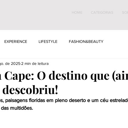
HOME
CATEGORIAS
SO
EXPERIENCE
LIFESTYLE
FASHION&BEAUTY
go. de 2025
2 min de leitura
 Cape: O destino que (ai
descobriu!
os, paisagens floridas em pleno deserto e um céu estrel
 das multidões.