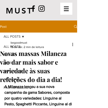
MUST
Post
ALL POSTS
begoodmust
ALL POSTS
18 de abr.
2 min de leitura
Novas massas Milaneza
TRAVEL
vão dar mais sabor e
TASTE
variedade às suas
EXPERIENCE
refeições do dia a dia!
LIFESTYLE
A Milaneza lançou a sua nova 
FASHION&BEAUTY
campanha da gama Sabores, composta 
por quatro variedades: Linguine al 
Pesto, Spaghetti Piccante, Linguine al di 