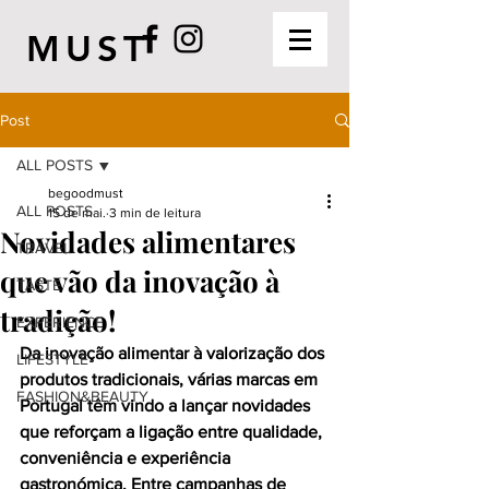
MUST
Post
ALL POSTS
begoodmust
ALL POSTS
15 de mai.
3 min de leitura
Novidades alimentares
TRAVEL
que vão da inovação à
TASTE
tradição!
EXPERIENCE
Da inovação alimentar à valorização dos 
LIFESTYLE
produtos tradicionais, várias marcas em 
FASHION&BEAUTY
Portugal têm vindo a lançar novidades 
que reforçam a ligação entre qualidade, 
conveniência e experiência 
gastronómica. Entre campanhas de 