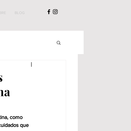
BRE
BLOG
s
na
ina, como 
cuidados que 