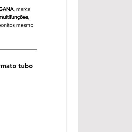
NGANA
, marca 
multifunções
, 
 bonitos mesmo 
ormato tubo