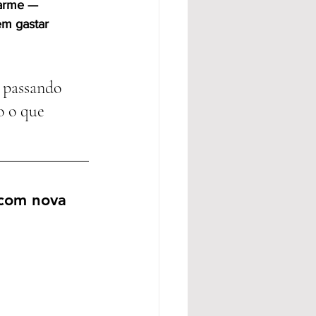
harme — 
em gastar 
 passando 
o o que 
 com nova 