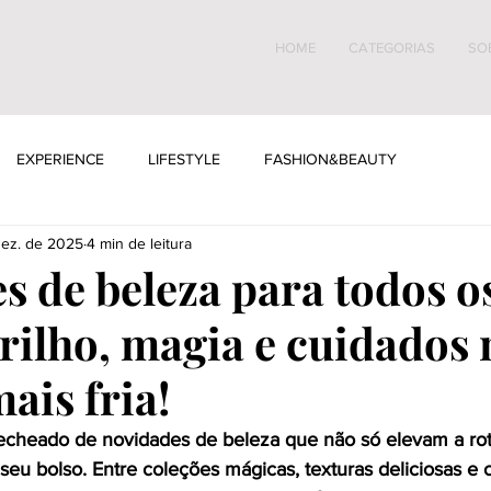
HOME
CATEGORIAS
SO
EXPERIENCE
LIFESTYLE
FASHION&BEAUTY
dez. de 2025
4 min de leitura
s de beleza para todos o
Brilho, magia e cuidados 
ais fria!
echeado de novidades de beleza que não só elevam a rot
eu bolso. Entre coleções mágicas, texturas deliciosas e 