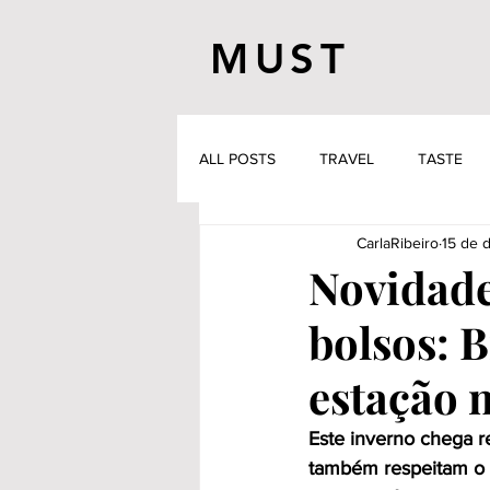
MUST
ALL POSTS
TRAVEL
TASTE
CarlaRibeiro
15 de 
Novidade
bolsos: 
estação m
Este inverno chega r
também respeitam o s