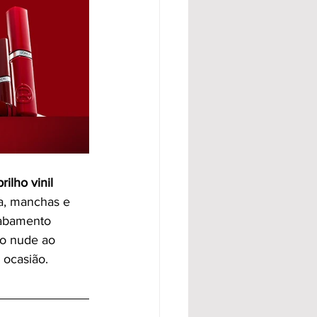
brilho vinil 
a, manchas e 
cabamento 
do nude ao 
 ocasião.