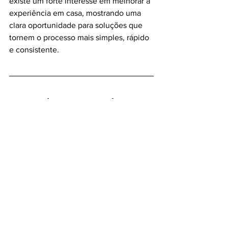
existe um forte interesse em melhorar a 
experiência em casa, mostrando uma 
clara oportunidade para soluções que 
tornem o processo mais simples, rápido 
e consistente.
Renova lança campanha que 
transforma roupa usada em 
oportunidade e prémios com 
foco na economia