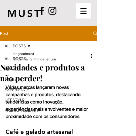
MUST
Post
ALL POSTS
begoodmust
ALL POSTS
21 de mai.
3 min de leitura
Novidades e produtos a
TRAVEL
não perder!
TASTE
Várias marcas lançaram novas 
EXPERIENCE
campanhas e produtos, destacando 
LIFESTYLE
tendências como inovação, 
experiências mais envolventes e maior 
FASHION&BEAUTY
proximidade com os consumidores.
Café e gelado artesanal