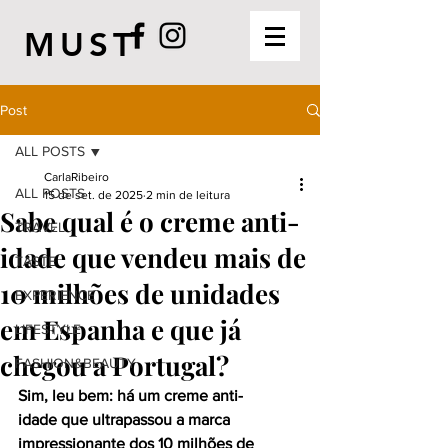
MUST
Post
ALL POSTS
CarlaRibeiro
ALL POSTS
15 de set. de 2025
2 min de leitura
Sabe qual é o creme anti-
TRAVEL
idade que vendeu mais de
TASTE
10 milhões de unidades
EXPERIENCE
em Espanha e que já
LIFESTYLE
chegou a Portugal?
FASHION&BEAUTY
Sim, leu bem: há um creme anti-
idade que ultrapassou a marca 
impressionante dos 10 milhões de 