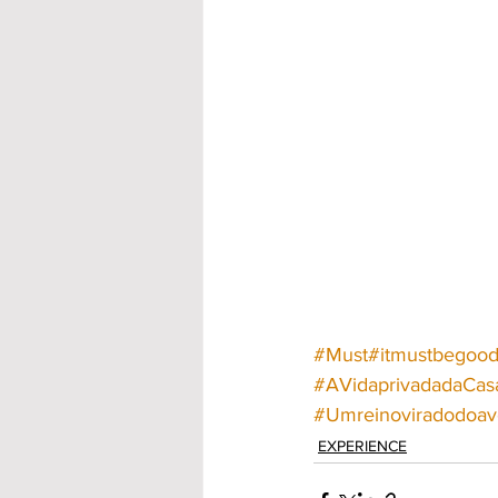
#Must
#itmustbegoo
#AVidaprivadadaCas
#Umreinoviradodoav
EXPERIENCE