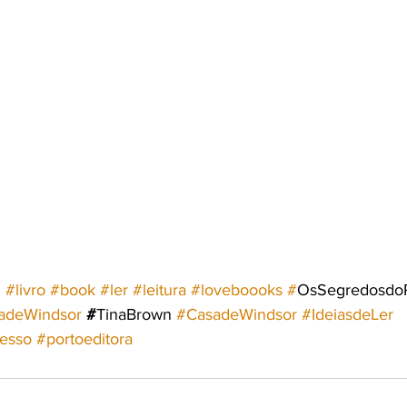
d
#livro
#book
#ler
#leitura
#loveboooks
 #
OsSegredosdoP
adeWindsor
#
TinaBrown 
#CasadeWindsor
#IdeiasdeLer
esso
#portoeditora