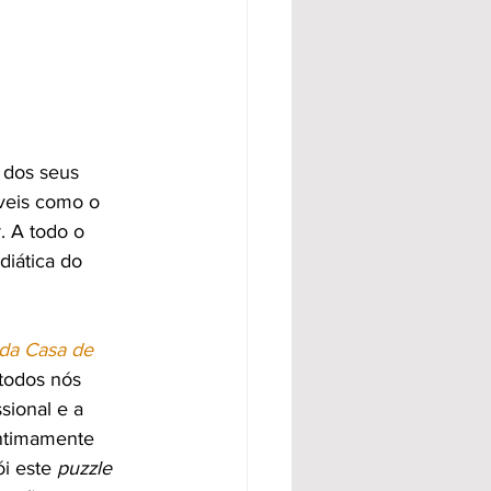
 dos seus 
íveis como o 
. A todo o 
iática do 
 da Casa de 
todos nós 
sional e a 
ntimamente 
ói este 
puzzle 