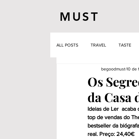
MUST
ALL POSTS
TRAVEL
TASTE
begoodmust
10 de 
Os Segre
da Casa 
Ideias de Ler  acaba 
top de vendas do Th
bestseller da biógraf
real. Preço: 24,40€