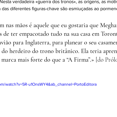
 Nesta verdadeira «guerra dos tronos», as origens, as moti
 das diferentes figuras-chave são esmiuçadas ao pormen
m nas mãos é aquele que eu gostaria que Meghan
es de ter empacotado tudo na sua casa em Toront
vião para Inglaterra, para planear o seu casame
 do herdeiro do trono britânico. Ela teria apre
marca mais forte do que a “A Firma”.» 
[do Pról
com/watch?v=5R-u1OnsWY4&ab_channel=PortoEditora