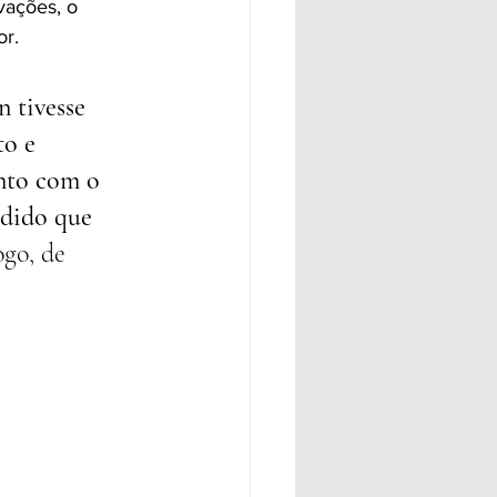
vações, o 
or.
 tivesse 
o e 
nto com o 
ndido que 
ogo, de 