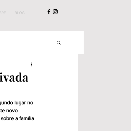
BRE
BLOG
rivada
egundo lugar no 
te novo 
sobre a família 