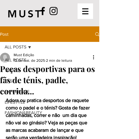
MUST
Post
ALL POSTS
Must Edição
ALL POSTS
12 de mai. de 2025
2 min de leitura
Peças desportivas para os
TRAVEL
fãs de ténis, padle,
TASTE
corrida...
EXPERIENCE
Adora ou pratica desportos de raquete 
LIFESTYLE
como o padel e o ténis? Gosta de fazer 
FASHION&BEAUTY
caminhadas, correr e não  um dia que 
não vai ao ginásio? Veja as peças que 
as marcas acabaram de lançar e que 
serão uma verdadeira inspiração!