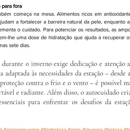
 para fora
bém começa na mesa. Alimentos ricos em antioxidantes
judam a fortalecer a barreira natural da pele, enquanto a
enta o cuidado. Para potenciar os resultados, as ampol
em-lhe uma dose de hidratação que ajuda a recuperar os
as sete dias.
 durante o inverno exige dedicação e atenção ao
 adaptada às necessidades da estação – desde a
proteção contra o frio e o vento – é possível ma
rtável e radiante. Além disso, o autocuidado cr
essenciais para enfrentar os desafios da estaç
d
#pelenoinverno
#friobeleza
#pele
#inverno
#beleza
#fr