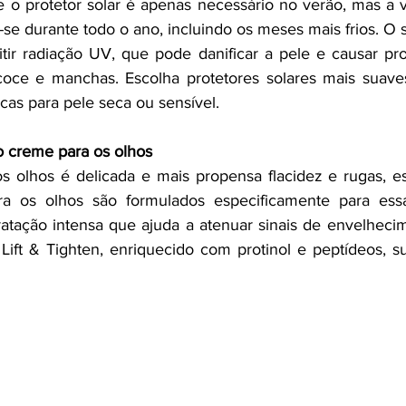
 o protetor solar é apenas necessário no verão, mas a 
se durante todo o ano, incluindo os meses mais frios. O s
itir radiação UV, que pode danificar a pele e causar p
oce e manchas. Escolha protetores solares mais suaves
icas para pele seca ou sensível.
o creme para os olhos
s olhos é delicada e mais propensa flacidez e rugas, e
a os olhos são formulados especificamente para essa 
tação intensa que ajuda a atenuar sinais de envelhecim
Lift & Tighten, enriquecido com protinol e peptídeos, su