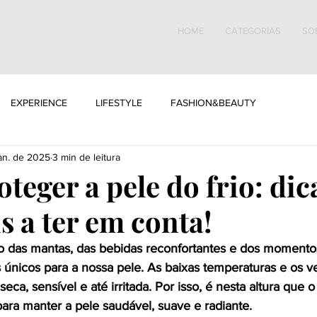
HOME
CATEGORIAS
SO
EXPERIENCE
LIFESTYLE
FASHION&BEAUTY
jan. de 2025
3 min de leitura
eger a pele do frio: dic
s a ter em conta!
o das mantas, das bebidas reconfortantes e dos momentos 
únicos para a nossa pele. As baixas temperaturas e os ve
eca, sensível e até irritada. Por isso, é nesta altura que o
para manter a pele saudável, suave e radiante.