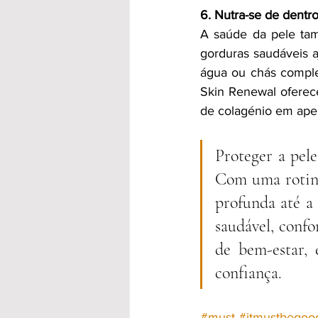
6. Nutra-se de dentro
A saúde da pele tam
gorduras saudáveis a
água ou chás complem
Skin Renewal oferec
de colagénio em apen
Proteger a pele
Com uma rotina
profunda até a 
saudável, confo
de bem-estar, 
confiança.
#must
#itmustbegoo