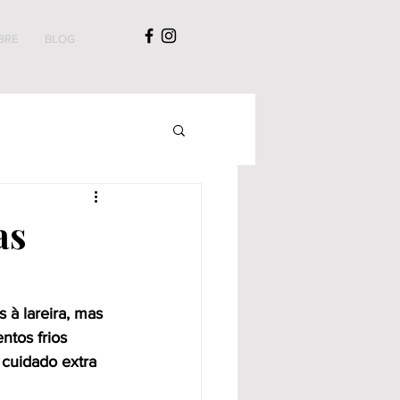
BRE
BLOG
as
à lareira, mas 
ntos frios 
 cuidado extra 