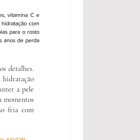
, vitamina C e 
 hidratação com 
as para o rosto 
 anos de perda 
s detalhes. 
 hidratação 
nter a pele 
ia momentos 
ão fria com 
io
#AVON