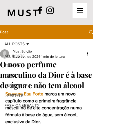
MUST
Post
ALL POSTS
Must Edição
ALL POSTS
8 de set. de 2024
1 min de leitura
O novo perfume
TRAVEL
masculino da Dior é à base
TASTE
de água e não tem álcool
EXPERIENCE
Sauvage Eau Forte
 marca um novo 
LIFESTYLE
capítulo como a primeira fragrância 
FASHION&BEAUTY
masculina de alta concentração numa 
fórmula à base de água, sem álcool, 
exclusiva da Dior.