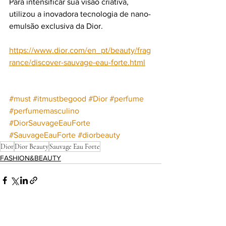
Para intensificar sua visão criativa, 
utilizou a inovadora tecnologia de nano-
emulsão exclusiva da Dior.
https://www.dior.com/en_pt/beauty/frag
rance/discover-sauvage-eau-forte.html
#must
#itmustbegood
#Dior
#perfume
#perfumemasculino
#
DiorSauvageEauForte 
#SauvageEauForte
#diorbeauty
Dior
Dior Beauty
Sauvage Eau Forte
FASHION&BEAUTY
Ver tudo
Posts recentes