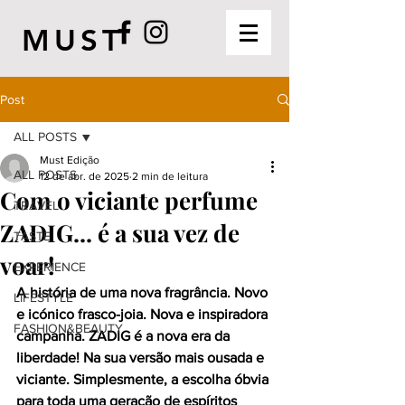
MUST
Post
ALL POSTS
Must Edição
ALL POSTS
12 de abr. de 2025
2 min de leitura
Com o viciante perfume
TRAVEL
ZADIG... é a sua vez de
TASTE
voar!
EXPERIENCE
A história de uma nova fragrância. Novo 
LIFESTYLE
e icónico frasco-joia. Nova e inspiradora 
FASHION&BEAUTY
campanha. ZADIG é a nova era da 
liberdade! Na sua versão mais ousada e 
viciante. Simplesmente, a escolha óbvia 
para toda uma geração de espíritos 