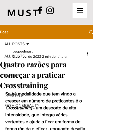
MUST
Post
ALL POSTS
begoodmust
ALL POSTS
2 de nov. de 2022
2 min de leitura
Quatro razões para
TRAVEL
começar a praticar
TASTE
Crosstraining
EXPERIENCE
Se há modalidade que tem vindo a 
LIFESTYLE
crescer em número de praticantes é o 
FASHION&BEAUTY
Crosstraining 
- um desporto 
de alta 
intensidade, que integra várias 
vertentes e ajuda a ficar em forma de 
forma rápida e eficaz, enquanto desafia 