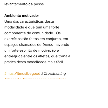
levantamento de pesos.
Ambiente motivador
Uma das características desta 
modalidade é que tem uma forte 
componente de comunidade.  Os 
exercícios são feitos em conjunto, em 
espaços chamados de 
boxes
, havendo 
um forte espírito de motivação e 
entreajuda entre os atletas, que torna a 
prática desta modalidade mais fácil.
#must
#itmustbegood
 #
Crosstraining
#desporto
#treinosdealtaintensidade
#ficaremforma
#UrbanSportsClub
#modalidadesdesportivas
#fitness
#natação
#yoga
#desporto
#treinar
#queimarcalorias
#ginasio
#corpo