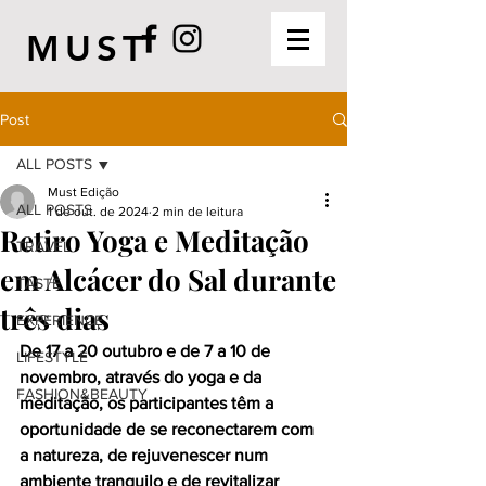
MUST
Post
ALL POSTS
Must Edição
ALL POSTS
1 de out. de 2024
2 min de leitura
Retiro Yoga e Meditação
TRAVEL
em Alcácer do Sal durante
TASTE
três dias
EXPERIENCE
De 17 a 20 outubro e de 7 a 10 de 
LIFESTYLE
novembro, através do yoga e da 
FASHION&BEAUTY
meditação, os participantes têm a 
oportunidade de se reconectarem com 
a natureza, de rejuvenescer num 
ambiente tranquilo e de revitalizar 