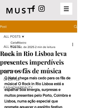
MUST
Post
ALL POSTS
CarlaRibeiro
ALL POSTS
5 de dez. de 2025
2 min de leitura
Rock in Rio Lisboa leva
TRAVEL
presentes imperdíveis
TASTE
para os fãs de música
EXPERIENCE
O Natal chega mais cedo para os fãs de 
LIFESTYLE
música! O Rock in Rio Lisboa está a 
FASHION&BEAUTY
espalhar boa energia, surpresas e 
muitos presentes pelo Porto, Coimbra e 
Lisboa, numa ação especial que 
promete aquecer o espírito festivo 