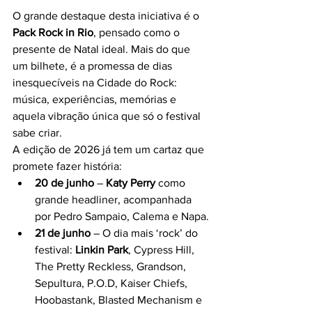
O grande destaque desta iniciativa é o 
Pack Rock in Rio
, pensado como o 
presente de Natal ideal. Mais do que 
um bilhete, é a promessa de dias 
inesquecíveis na Cidade do Rock: 
música, experiências, memórias e 
aquela vibração única que só o festival 
sabe criar.
A edição de 2026 já tem um cartaz que 
promete fazer história:
20 de junho
 – 
Katy Perry
 como 
grande headliner, acompanhada 
por Pedro Sampaio, Calema e Napa.
21 de junho
 – O dia mais ‘rock’ do 
festival: 
Linkin Park
, Cypress Hill, 
The Pretty Reckless, Grandson, 
Sepultura, P.O.D, Kaiser Chiefs, 
Hoobastank, Blasted Mechanism e 