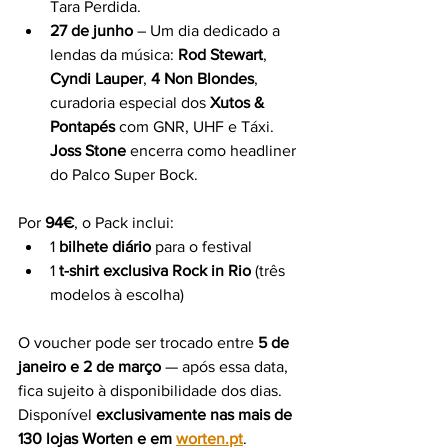
Tara Perdida.
27 de junho
 – Um dia dedicado a 
lendas da música: 
Rod Stewart
, 
Cyndi Lauper
, 
4 Non Blondes
, 
curadoria especial dos 
Xutos & 
Pontapés
 com GNR, UHF e Táxi. 
Joss Stone
 encerra como headliner 
do Palco Super Bock.
Por 
94€
, o Pack inclui:
1 
bilhete diário
 para o festival
1 
t-shirt exclusiva Rock in Rio
 (três 
modelos à escolha)
O voucher pode ser trocado entre 
5 de 
janeiro e 2 de março
 — após essa data, 
fica sujeito à disponibilidade dos dias.
Disponível 
exclusivamente nas mais de 
130 lojas Worten e em 
worten.pt
.