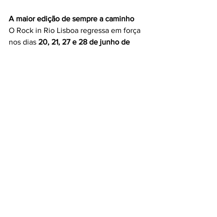
A maior edição de sempre a caminho
O Rock in Rio Lisboa regressa em força 
nos dias 
20, 21, 27 e 28 de junho de 
2026
, naquele que promete ser um dos 
festivais mais memoráveis da sua 
história.
Os bilhetes para os dias 20, 21 e 27 já 
estão disponíveis em 
tickets.rockinriolisboa.pt
, 
feverup.com
, 
lojas Worten e 
worten.pt
.
#must
#itmustbegood
#natal
#
ROCKINRIOLISBOA  
#MAGIADONATAL
#PRESENTES 
#PORTO
#COIMBRA
#LISBOA
#musica
Rock in Rio Lisboa
ROCK IN RIO