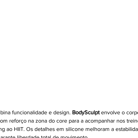
ina funcionalidade e design. 
BodySculpt 
envolve o corp
com reforço na zona do core para a acompanhar nos trein
ng ao HIIT. Os detalhes em silicone melhoram a estabilida
arante liberdade total de movimento.