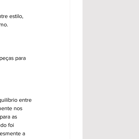
re estilo, 
mo.  
peças para 
ilíbrio entre 
mente nos 
para as 
do foi 
lesmente a 