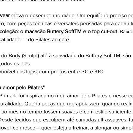
wear 
eleva o desempenho diário. Um equilíbrio preciso ent
ço, com peças técnicas e versáteis pensadas para cada rit
 coleção: o macacão Buttery SoftTM e o top cut-out
. Baixo
tilidade — do Pilates ao café.
o Body (Sculpt) até à suavidade do Buttery SoftTM, são 
todos os dias.
ponível nas lojas, com preços entre 3€ e 31€.
 amor pelo Pilates"
rimark foi inspirada no meu amor pelo Pilates e nesse equ
aturalidade. Queria peças que me apoiassem quando real
 ao mesmo tempo fossem suaves e com estilo suficiente 
 Desde tecidos que esculpem até camadas ultrassuaves, tu
ver connosco— quer esteja a treinar, a alongar ou simp