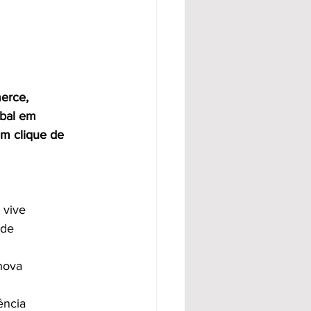
erce, 
bal em 
um clique de 
 vive
 de
nova
ência