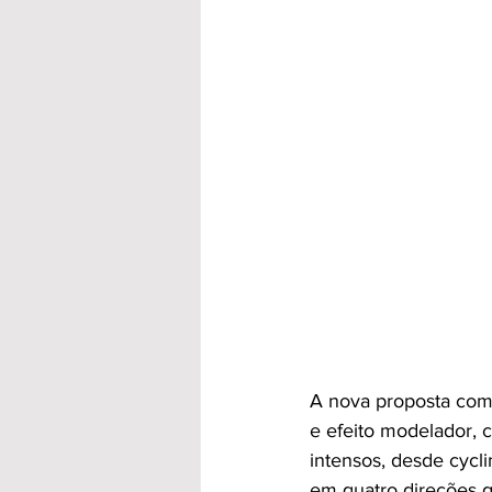
A nova proposta comb
e efeito modelador, 
intensos, desde cycli
em quatro direções g