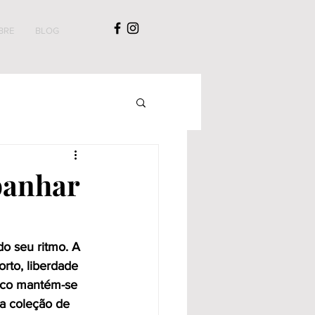
BRE
BLOG
panhar
do seu ritmo. A 
rto, liberdade 
oco mantém-se 
va coleção de 