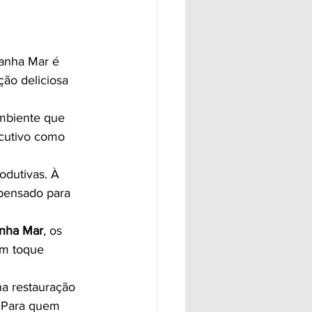
danha Mar é 
ão deliciosa 
ecutivo como 
odutivas. À 
 pensado para 
nha Mar
, os 
um toque 
na restauração 
. Para quem 