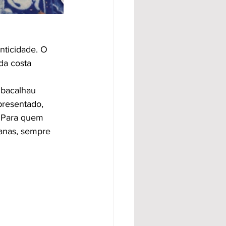
nticidade. O 
da costa 
 bacalhau 
presentado, 
. Para quem 
ianas, sempre 