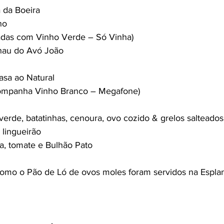
 da Boeira
no
das com Vinho Verde – Só Vinha)
hau do Avó João
asa ao Natural
ompanha Vinho Branco – Megafone)
verde, batatinhas, cenoura, ovo cozido & grelos salteados
 lingueirão
a, tomate e Bulhão Pato
como o Pão de Ló de ovos moles foram servidos na Espla