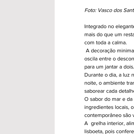
Foto: Vasco dos Sant
Integrado no elegant
mais do que um resta
com toda a calma.
 A decoração minimalista, com linhas modernas e iluminação suave, cria um ambiente que 
oscila entre o descon
para um jantar a dois
Durante o dia, a luz
noite, o ambiente tra
saborear cada detalh
O sabor do mar e da
ingredientes locais,
contemporâneo são v
A  grelha interior, al
lisboeta, pois confe