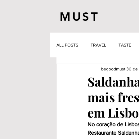
MUST
ALL POSTS
TRAVEL
TASTE
begoodmust
30 de 
Saldanha
mais fre
em Lisb
No coração de Lisboa
Restaurante Saldanh