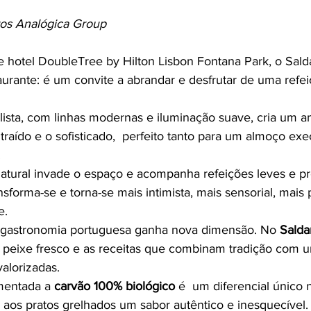
os Analógica Group  
e hotel DoubleTree by Hilton Lisbon Fontana Park, o Sal
urante: é um convite a abrandar e desfrutar de uma refeiç
traído e o sofisticado,  perfeito tanto para um almoço ex
.
 natural invade o espaço e acompanha refeições leves e pr
nsforma-se e torna-se mais intimista, mais sensorial, mais
e.
 gastronomia portuguesa ganha nova dimensão. No 
Salda
 o peixe fresco e as receitas que combinam tradição com 
alorizadas.
imentada a 
carvão 100% biológico
 é  um diferencial único 
re aos pratos grelhados um sabor autêntico e inesquecível