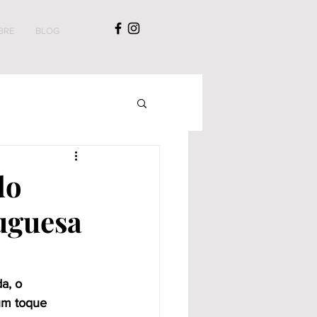
BRE
BLOG
do
tuguesa
a, o 
um toque 