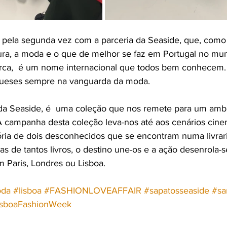
 pela segunda vez com a parceria da Seaside, que, como
tura, a moda e o que de melhor se faz em Portugal no mun
ca,  é um nome internacional que todos bem conhecem
gueses sempre na vanguarda da moda.
da Seaside, é  uma coleção que nos remete para um ambi
 campanha desta coleção leva-nos até aos cenários cinem
ria de dois desconhecidos que se encontram numa livraria
ias de tantos livros, o destino une-os e a ação desenrola-
m Paris, Londres ou Lisboa.
da
#lisboa
#FASHIONLOVEAFFAIR
#sapatosseaside
#sa
isboaFashionWeek