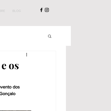
BRE
BLOG
e os
evento dos 
Gonçalo 