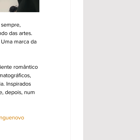
 sempre, 
do das artes.
. Uma marca da
ente romântico 
atográficos, 
. Inspirados 
se, depois, num 
nguenovo