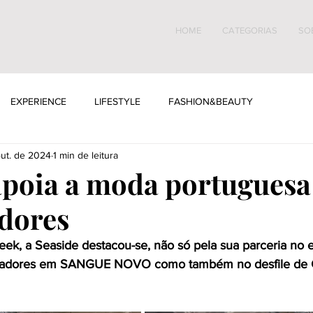
HOME
CATEGORIAS
SO
EXPERIENCE
LIFESTYLE
FASHION&BEAUTY
out. de 2024
1 min de leitura
apoia a moda portuguesa 
adores
ek, a Seaside destacou-se, não só pela sua parceria no 
criadores em SANGUE NOVO como também no desfile de 