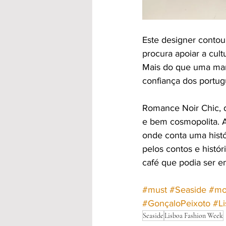
Este designer contou
procura apoiar a cul
Mais do que uma mar
confiança dos portu
Romance Noir Chic, 
e bem cosmopolita. A
onde conta uma histó
pelos contos e histór
café que podia ser e
#must
#Seaside
#mo
#GonçaloPeixoto
#L
Seaside
Lisboa Fashion Week