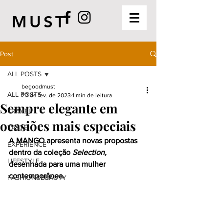
MUST
Post
ALL POSTS
begoodmust
ALL POSTS
22 de fev. de 2023
1 min de leitura
Sempre elegante em
TRAVEL
ocasiões mais especiais
TASTE
A MANGO apresenta novas propostas 
EXPERIENCE
dentro da coleção 
Selection, 
LIFESTYLE
desenhada para uma mulher 
contemporânea. 
FASHION&BEAUTY