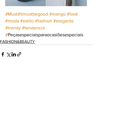
#Must
#itmustbegood
#mango
#look
#moda
#estilo
#fashion
#elegante
#trendy
#tendencia
#
Peçasespeciaisparaocasiõesespeciais
FASHION&BEAUTY
Ver tudo
Posts recentes