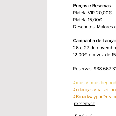
Preços e Reservas
Plateia VIP 20,00€
Plateia 15,00€
Descontos: Maiores 
Campanha de Lança
26 e 27 de novembr
12,00€ em vez de 15,
Reservas: 938 667 31
#must#itmustbegoo
#crianças
#paisefilho
#BroadwayporDreamw
EXPERIENCE