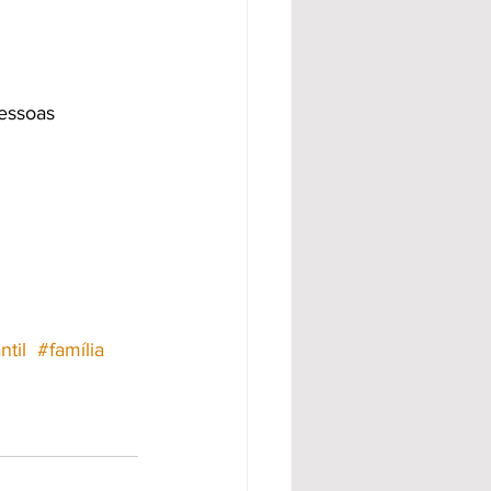
essoas
ntil
#família