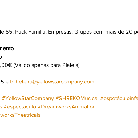
de 65, Pack Família, Empresas, Grupos com mais de 20 p
mento
o
00€ (Válido apenas para Plateia)
5 e 
bilheteira@yellowstarcompany.com
d
#YellowStarCompany
#SHREKOMusical
#espetáculoinfa
s
#espectaculo
#DreamworksAnimation
orksTheatricals