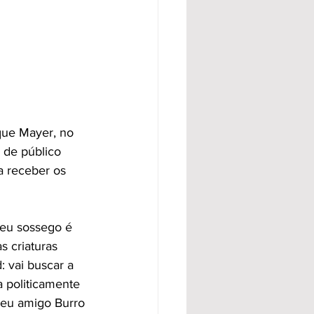
que Mayer, no 
de público 
a receber os 
seu sossego é 
 criaturas 
 vai buscar a 
 politicamente 
seu amigo Burro 