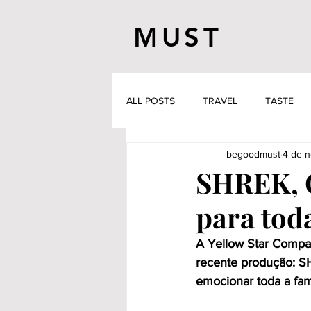
MUST
ALL POSTS
TRAVEL
TASTE
begoodmust
4 de n
SHREK, O
para toda
A Yellow Star Compan
recente produção: SH
emocionar toda a famí