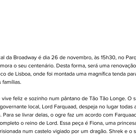
cal da Broadway é dia 26 de novembro, às 15h30, no Par
ora o seu centenário. Desta forma, será uma renovação 
co de Lisboa, onde foi montada uma magnífica tenda par
 famílias.
vive feliz e sozinho num pântano de Tão Tão Longe. O 
vernante local, Lord Farquaad, despeja no lugar todas as
 Para se livrar delas, o ogre faz um acordo com Farquaad:
completo o reino de Lord. Essa peça é Fiona, uma princesa
prisionada num castelo vigiado por um dragão. Shrek e o 