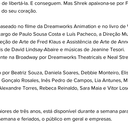
 de libertá-la. E conseguem. Mas Shrek apaixona-se por 
a do seu coração.
baseado no filme da Dreamworks Animation e no livro de W
argo de Paulo Sousa Costa e Luís Pacheco, a Direção Mu
reção de Arte de Fred Klaus e Assistência de Arte de Anne
ais de David Lindsay-Abaire e músicas de Jeanine Tesori.
nte na Broadway por Dreamworks Theatricals e Neal Stre
por Beatriz Souza, Daniela Soares, Debbie Monteiro, Elis
 Gonçalo Rosales, Inês Pedro de Campos, Lia Antunes, M
Alexandre Torres, Rebeca Reinaldo, Sara Maia e Vitor Los
iores de três anos, está disponível durante a semana par
 semana e feriados, o público em geral e empresas.