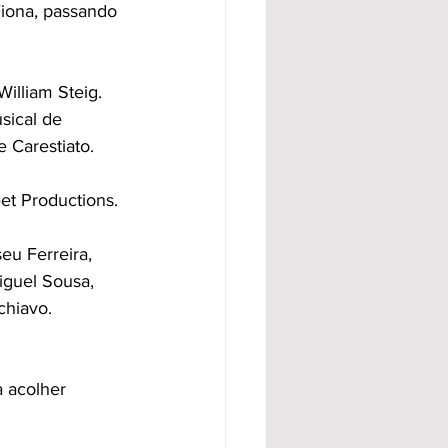
Fiona, passando 
illiam Steig.
sical de 
 Carestiato.
et Productions.
eu Ferreira, 
iguel Sousa, 
chiavo.
a acolher 