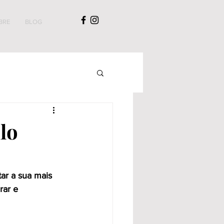
BRE
BLOG
lo
ar a sua mais 
rar e 