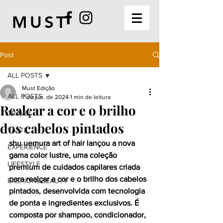
MUST
Post
ALL POSTS
Must Edição
ALL POSTS
7 de jun. de 2024
1 min de leitura
Realçar a cor e o brilho
TRAVEL
dos cabelos pintados
TASTE
shu uemura art of hair lançou a nova 
EXPERIENCE
gama color lustre, uma coleção 
LIFESTYLE
premium de cuidados capilares criada 
para realçar a cor e o brilho dos cabelos 
FASHION&BEAUTY
pintados, desenvolvida com tecnologia 
de ponta e ingredientes exclusivos. 
É  
composta por shampoo, condicionador, 