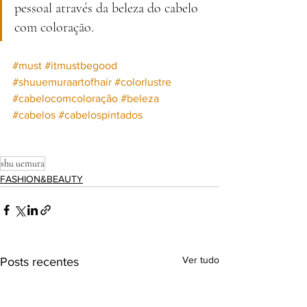
pessoal através da beleza do cabelo 
com coloração
.
#must
#itmustbegood
#shuuemuraartofhair
#colorlustre
#cabelocomcoloração
#beleza
#cabelos
#cabelospintados
shu uemura
FASHION&BEAUTY
Ver tudo
Posts recentes