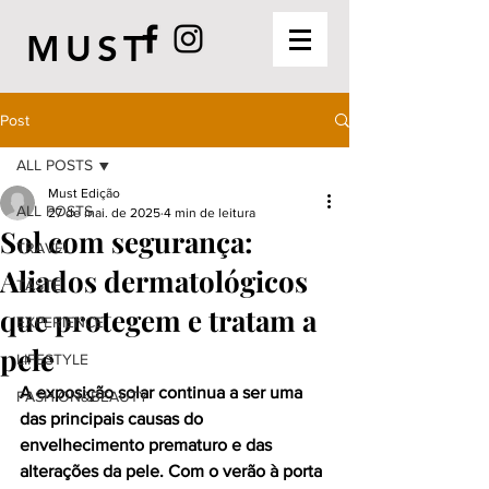
MUST
Post
ALL POSTS
Must Edição
ALL POSTS
27 de mai. de 2025
4 min de leitura
Sol com segurança:
TRAVEL
Aliados dermatológicos
TASTE
que protegem e tratam a
EXPERIENCE
pele
LIFESTYLE
A exposição solar continua a ser uma 
FASHION&BEAUTY
das principais causas do 
envelhecimento prematuro e das 
alterações da pele. Com o verão à porta 