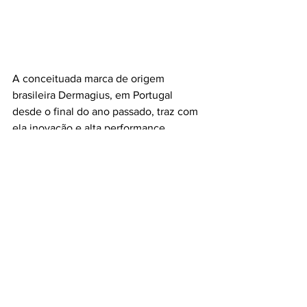
A conceituada marca de origem 
brasileira Dermagius, em Portugal 
desde o final do ano passado, traz com 
ela inovação e alta performance 
também na proteção solar. Entre os 
produtos estrela da marca, destaca-se o 
Photoage Stick Color, um protetor solar 
com cor que combina máxima proteção, 
tratamento e acabamento sofisticado. 
Para além disso, é ideal para a prática 
de desporto, sendo resistente à água e 
ao suor e adequado aos cuidados com o 
melasma.