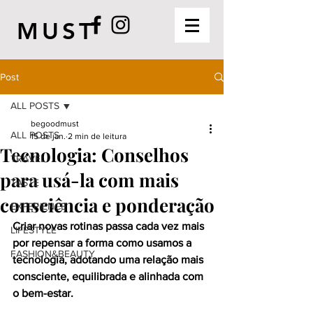
MUST
Post
ALL POSTS
begoodmust
ALL POSTS
15 de jan.
2 min de leitura
Tecnologia: Conselhos
TRAVEL
para usá-la com mais
TASTE
consciência e ponderação
EXPERIENCE
Criar novas rotinas passa cada vez mais 
LIFESTYLE
por repensar a forma como usamos a 
FASHION&BEAUTY
tecnologia, adotando uma relação mais 
consciente, equilibrada e alinhada com 
o bem-estar.