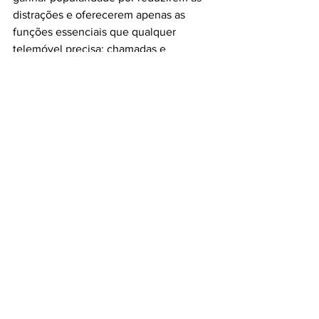
distrações e oferecerem apenas as 
funções essenciais que qualquer 
telemóvel precisa: chamadas e 
mensagens SMS. Desta forma, tornam-
se grandes aliados para quem procura 
uma pausa da hiperconectividade sem 
perder o contacto com familiares e 
entes queridos.
#must
#itmustbegood
#SPC
#tecnologia
#viverbem
#usoponderadodatecnologia
#smartphone
#computadores
#desconectar
SPC