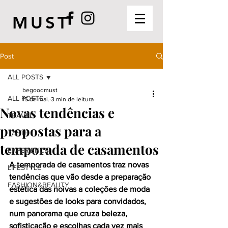
MUST
Post
ALL POSTS
begoodmust
ALL POSTS
15 de mai.
3 min de leitura
Novas tendências e
TRAVEL
propostas para a
TASTE
temporada de casamentos
EXPERIENCE
A temporada de casamentos traz novas 
LIFESTYLE
tendências que vão desde a preparação 
FASHION&BEAUTY
estética das noivas a coleções de moda 
e sugestões de looks para convidados, 
num panorama que cruza beleza, 
sofisticação e escolhas cada vez mais 