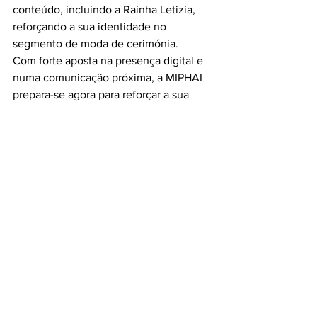
conteúdo, incluindo a Rainha Letizia, 
reforçando a sua identidade no 
segmento de moda de cerimónia.
Com forte aposta na presença digital e 
numa comunicação próxima, a MIPHAI 
prepara-se agora para reforçar a sua 
presença no mercado português.
Freeport Lisboa e Vila do 
Conde Fashion Outlet lançam 
sugestões para a época de 
casamentos