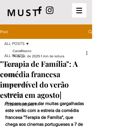
MUST
Post
ALL POSTS
CarlaRibeiro
ALL POSTS
14 de jul. de 2025
1 min de leitura
"Terapia de Família": A
TRAVEL
comédia francesa
TASTE
imperdível do verão
EXPERIENCE
estreia em agosto|
LIFESTYLE
Prepare-se para dar muitas gargalhadas 
FASHION&BEAUTY
este verão com a estreia da comédia 
francesa "Terapia de Família", que 
chega aos cinemas portugueses a 7 de 