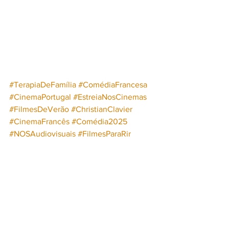
#TerapiaDeFamília
#ComédiaFrancesa
#CinemaPortugal
#EstreiaNosCinemas
#FilmesDeVerão
#ChristianClavier
#CinemaFrancês
#Comédia2025
#NOSAudiovisuais
#FilmesParaRir
#CinemaEmPortugal
#FilmesDeFamília
#HumorFrancês
#FilmesParaVer
#LagoLéman
#ArnaudLemort
Cinema
NOS Audiovisuais
Comédia Francesa
EXPERIENCE