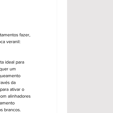
tamentos fazer, 
ca veranil:
a ideal para 
equer um 
nqueamento 
ravés da 
ara ativar o 
om alinhadores 
atamento 
os brancos.