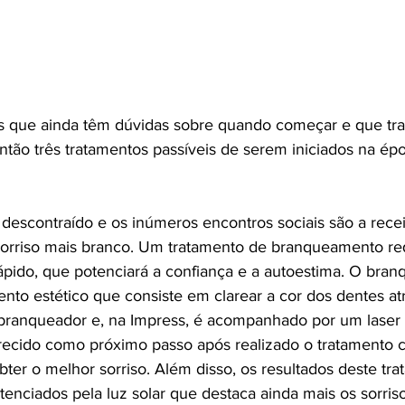
s que ainda têm dúvidas sobre quando começar e que tra
tão três tratamentos passíveis de serem iniciados na épo
 descontraído e os inúmeros encontros sociais são a receit
 sorriso mais branco. Um tratamento de branqueamento r
ápido, que potenciará a confiança e a autoestima. O bra
ento estético que consiste em clarear a cor dos dentes at
branqueador e, na Impress, é acompanhado por um laser p
ecido como próximo passo após realizado o tratamento c
bter o melhor sorriso. Além disso, os resultados deste tr
tenciados pela luz solar que destaca ainda mais os sorris