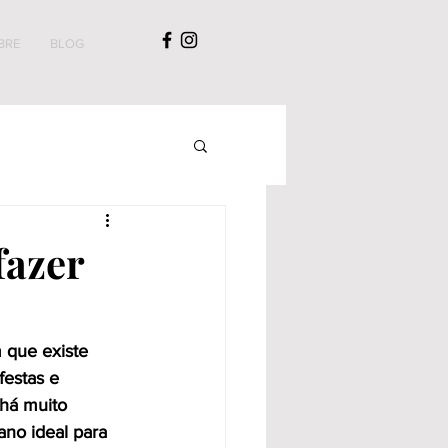
BRE
BLOG
fazer
m que existe 
festas e 
há muito 
ano ideal para 