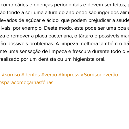
 como cáries e doenças periodontais e devem ser feitos, 
o tende a ser uma altura do ano onde são ingeridos alim
levados de açúcar e ácido, que podem prejudicar a saúde
ivais, por exemplo. Deste modo, esta pode ser uma boa a
za e remover a placa bacteriana, o tártaro e possíveis ma
tão possíveis problemas. A limpeza melhora também o hál
nte uma sensação de limpeza e frescura durante todo o ve
ealizado por um dentista ou um higienista oral.
d
#sorriso
#dentes
#verao
#Impress
#Sorrisodeverão
osparacomeçarnasférias