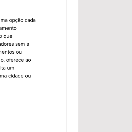
e uma opção cada 
tamento 
do que 
hadores sem a 
mentos ou 
o, oferece ao 
ita um 
uma cidade ou 