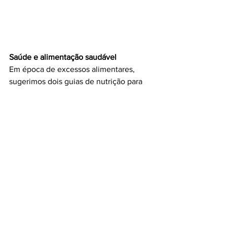
Saúde e alimentação saudável
Em época de excessos alimentares, 
sugerimos dois guias de nutrição para 
adultos e crianças e dois livros para 
promover o equilíbrio e uma 
alimentação saudável
#must
#itmustbegood
#livros
#ler
#leitura
#lovebooks
#GrupoPortoEditora