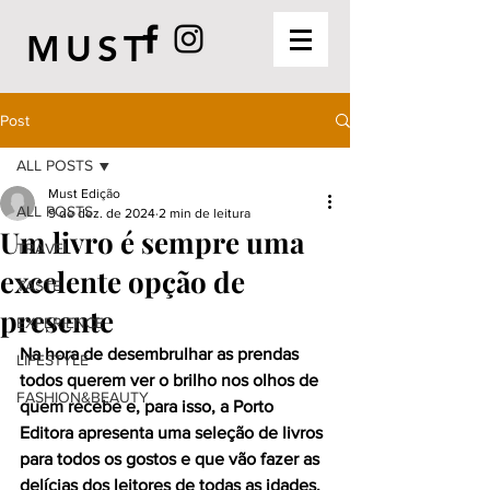
MUST
Post
ALL POSTS
Must Edição
ALL POSTS
9 de dez. de 2024
2 min de leitura
Um livro é sempre uma
TRAVEL
excelente opção de
TASTE
presente
EXPERIENCE
Na hora de desembrulhar as prendas 
LIFESTYLE
todos querem ver o brilho nos olhos de 
FASHION&BEAUTY
quem recebe e, para isso, a Porto 
Editora apresenta uma seleção de livros 
para todos os gostos e que vão fazer as 
delícias dos leitores de todas as idades.