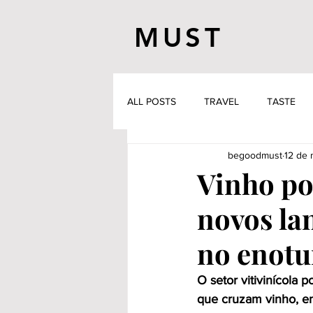
MUST
ALL POSTS
TRAVEL
TASTE
begoodmust
12 de 
Vinho p
novos la
no enot
O setor vitivinícola 
que cruzam vinho, en