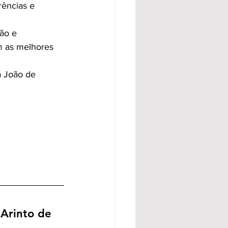
ências e 
ão e 
m as melhores 
a João de 
Arinto de 