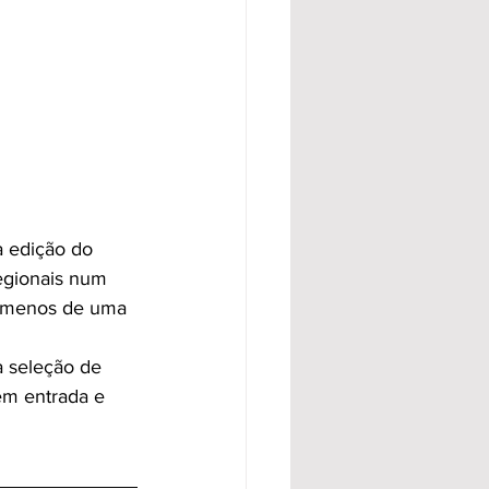
 edição do 
egionais num 
 a menos de uma 
a seleção de 
em entrada e 