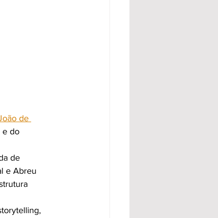
João de 
 e do 
da de 
al e Abreu 
trutura 
orytelling, 