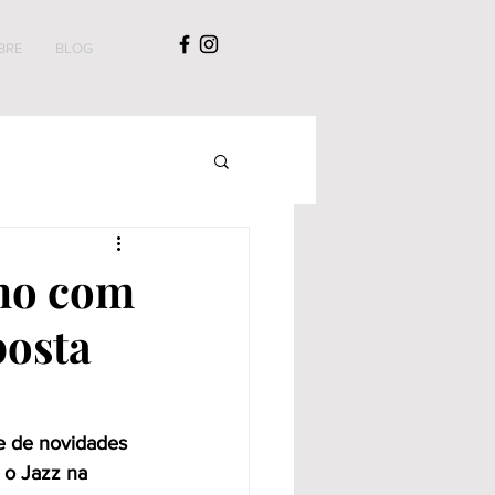
BRE
BLOG
mo com
posta
ie de novidades 
 o Jazz na 