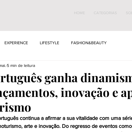
HOME
CATEGORIAS
SO
EXPERIENCE
LIFESTYLE
FASHION&BEAUTY
mai.
5 min de leitura
ortuguês ganha dinamis
nçamentos, inovação e a
urismo
português continua a afirmar a sua vitalidade com uma sér
oturismo, arte e inovação. Do regresso de eventos como