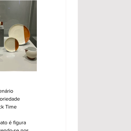
enário
toriedade
uck Time
ato é figura
ovendo-se nos 