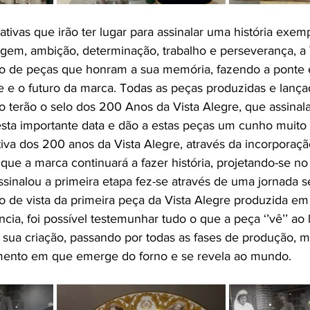
iativas que irão ter lugar para assinalar uma história exemp
ragem, ambição, determinação, trabalho e perseverança, a 
to de peças que honram a sua memória, fazendo a ponte 
e e o futuro da marca. Todas as peças produzidas e lança
o terão o selo dos 200 Anos da Vista Alegre, que assinal
ta importante data e dão a estas peças um cunho muito 
tiva dos 200 anos da Vista Alegre, através da incorporaç
 que a marca continuará a fazer história, projetando-se no 
sinalou a primeira etapa fez-se através de uma jornada se
to de vista da primeira peça da Vista Alegre produzida e
cia, foi possível testemunhar tudo o que a peça ‘’vê’’ ao
 sua criação, passando por todas as fases de produção, 
omento em que emerge do forno e se revela ao mundo.