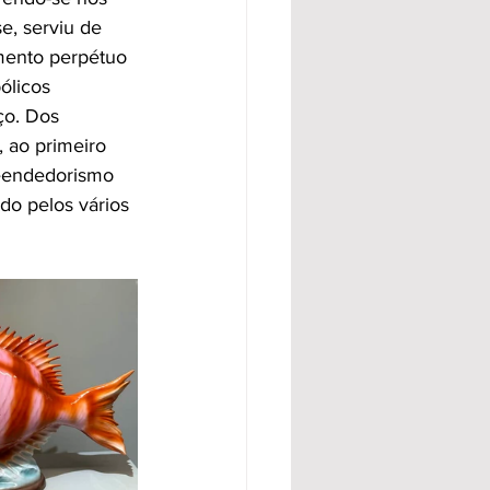
e, serviu de 
mento perpétuo 
ólicos 
o. Dos 
 ao primeiro 
reendedorismo 
do pelos vários 