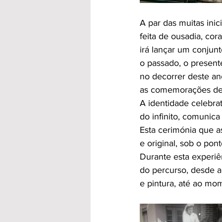
A par das muitas inic
feita de ousadia, co
irá lançar um conjun
o passado, o present
no decorrer deste an
as comemorações des
A identidade celebra
do infinito, comunica
Esta cerimónia que as
e original, sob o pon
Durante esta experiên
do percurso, desde a
e pintura, até ao m