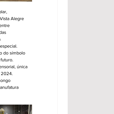
lar,
Vista Alegre
entre
das
a
especial.
ão do símbolo
futuro.
nsorial, única
m 2024.
 longo
manufatura