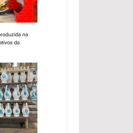
produzida na 
tivos da 