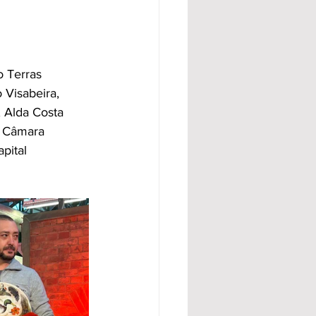
o Terras
 Visabeira,
, Alda Costa
a Câmara
pital