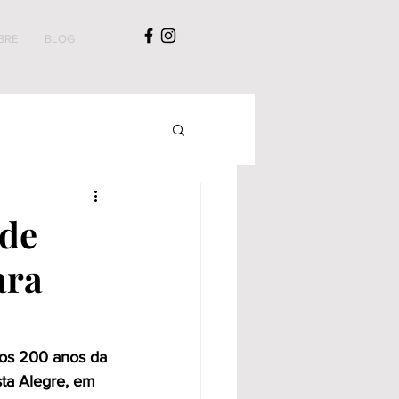
BRE
BLOG
 de
ara
dos 200 anos da 
ta Alegre, em 