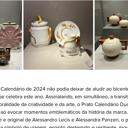
 Calendário de 2024 não podia deixar de aludir ao bicent
se celebra este ano. Assinalando, em simultâneo, a transi
ralidade da criatividade e da arte, o Prato Calendário D
o ao evocar momentos emblemáticos da história da marca.
e e original de Alessandro Lecis e Alessandra Panzeri, o p
ia símbolo de viagem, espírito destemido e resiliente, m