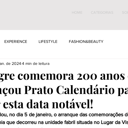
HOME
CATEGORIAS
SO
EXPERIENCE
LIFESTYLE
FASHION&BEAUTY
jan. de 2024
4 min de leitura
egre comemora 200 anos
ançou Prato Calendário p
 esta data notável!
alou, no dia 5 de janeiro, o arranque das comemorações 
a que decorreu na unidade fabril situada no Lugar da Vis