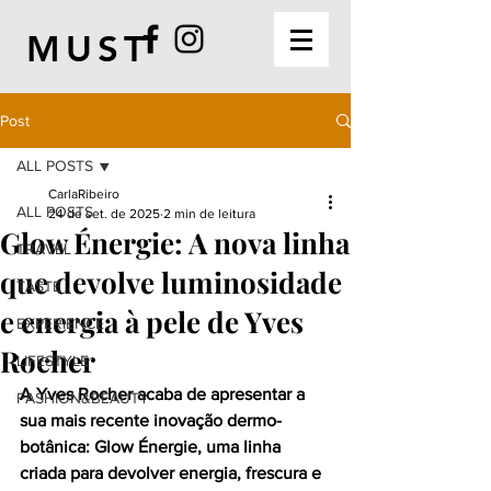
MUST
Post
ALL POSTS
CarlaRibeiro
ALL POSTS
24 de set. de 2025
2 min de leitura
Glow Énergie: A nova linha
TRAVEL
que devolve luminosidade
TASTE
e energia à pele de Yves
EXPERIENCE
Rocher
LIFESTYLE
A Yves Rocher acaba de apresentar a 
FASHION&BEAUTY
sua mais recente inovação dermo-
botânica: Glow Énergie, uma linha 
criada para devolver energia, frescura e 