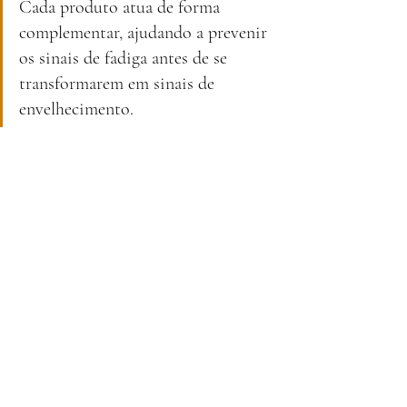
Cada produto atua de forma 
complementar, ajudando a prevenir 
os sinais de fadiga antes de se 
transformarem em sinais de 
envelhecimento.
Onde comprar
Já está disponível em 
yvesrocher.pt
.
#must
#itmustbegood
#pele
#yverocher
#GlowÉnergie
#beleza
#rugas
#luminosidade
Yves Rocher
cuidados de rosto
cosmética sustentável
luminosidade da pele
rotina de beleza
Capuchinha Laranja
primeiros sinais de idade
vitamina C
Glow Énergie
skincare natural
FASHION&BEAUTY