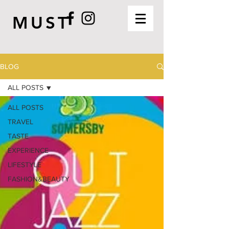
MUST
BLOG
ALL POSTS
ALL POSTS
TRAVEL
TASTE
EXPERIENCE
LIFESTYLE
FASHION&BEAUTY