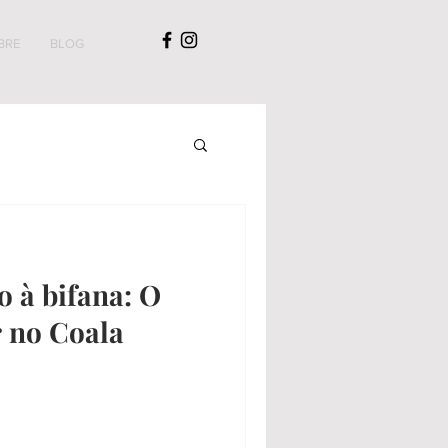
BRE
BLOG
o à bifana: O
 no Coala