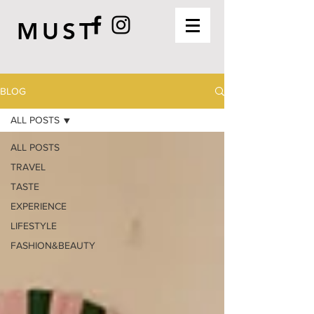
MUST
BLOG
ALL POSTS
ALL POSTS
TRAVEL
TASTE
EXPERIENCE
LIFESTYLE
FASHION&BEAUTY