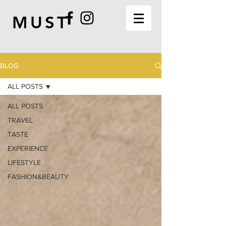
MUST
BLOG
ALL POSTS
ALL POSTS
TRAVEL
TASTE
EXPERIENCE
LIFESTYLE
FASHION&BEAUTY