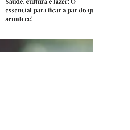
begoodmust
25 de mai.
3 min de leitura
Saúde, cultura e lazer: O
essencial para ficar a par do que
acontece!