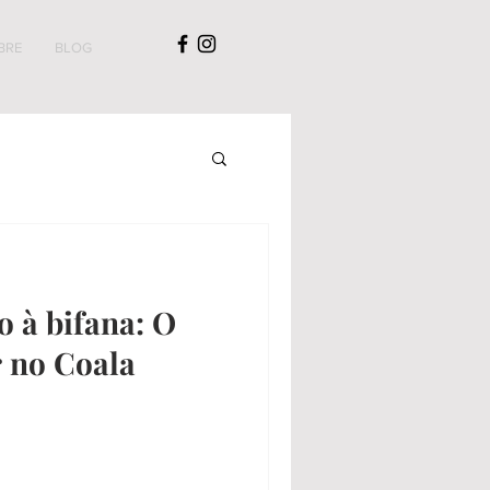
BRE
BLOG
o à bifana: O
 no Coala