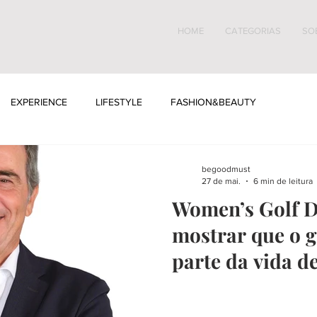
HOME
CATEGORIAS
SO
EXPERIENCE
LIFESTYLE
FASHION&BEAUTY
begoodmust
27 de mai.
6 min de leitura
Women’s Golf 
mostrar que o g
parte da vida d
mulher”