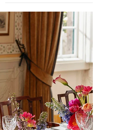
begoodmust
15 de mai.
5 min de leitura
Novas aberturas, experiências e
inovação marcam o retalho e o
lifestyle