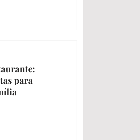
taurante:
itas para
ília