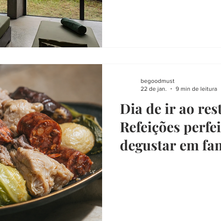
begoodmust
22 de jan.
9 min de leitura
Dia de ir ao res
Refeições perfe
degustar em fam