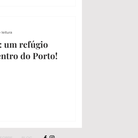
 leitura
: um refúgio
ntro do Porto!
SOBRE
BLOG