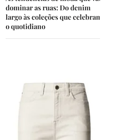
CarlaRibeiro
5 de mar.
4 min de leitura
As tendências de moda que vão
dominar as ruas: Do denim
largo às coleções que celebram
o quotidiano