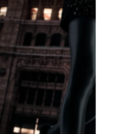
begoodmust
22 de jan.
2 min de leitura
Propostas para um inverno
mais confortável e menos
aborrecido!